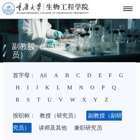
副教授（副研究
员）
首字母：
All
A
B
C
D
E
F
G
H
I
J
K
L
M
N
O
P
Q
R
S
T
U
V
W
X
Y
Z
按职称：
教授（研究员）
副教授（副研
究员）
讲师及其他
兼职研究员