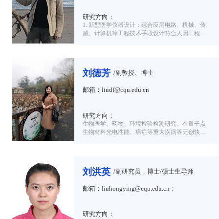
研究方向：
1. 新型医学仪器设计：综合应用电路、机械、传
感、计算机等工程技术手段设计符合人因工程的
功能性、智能化现代医学仪器。
刘德芳
/副教授、博士
邮箱：liudf@cqu.edu.cn
研究方向：
生物医学、药物、环境检验检测研究。在量子点
生物材料光电性能、癌症等重大疾病等无创快速
检测、药物分析检测、重金属离子等环境污染物
分析、微
刘洪英
/副研究员，博士/硕士生导师
邮箱：liuhongying@cqu.edu.cn；
研究方向：