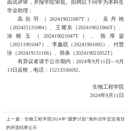
面试评审，并报学院审批。拟聘以下同学为本科生
学业助理：
校友记忆
高欣羽（202419021087T）、吴丹艳
校友企业
（202425131084）、王耀东（202419021066T）、
涂晓玉（202419021047T）、陈厚鋆
校企交流
（20211901047）、李鑫窈（20241901005）、付慧
珍（202419131166）、韩条（202419021052T）
校友公益
有异议者请于公示期内：2024年9月11日—9月
13日反映，电话：15213336692。
人才招聘
生物工程学院
2024年9月11日
上一篇：
生物工程学院2024年“圆梦计划”海外访学交流项目
的评选结果公示